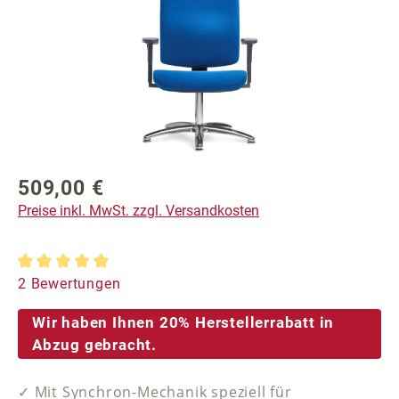
509,00 €
Regulärer Preis:
Preise inkl. MwSt. zzgl. Versandkosten
Durchschnittliche Bewertung von 5 von 5 Sternen
2 Bewertungen
Wir haben Ihnen 20% Herstellerrabatt in
Abzug gebracht.
✓ Mit Synchron-Mechanik speziell für