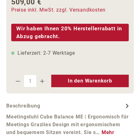
509,00 €
Regulärer Preis:
Preise inkl. MwSt. zzgl. Versandkosten
Wir haben Ihnen 20% Herstellerrabatt in
Abzug gebracht.
Lieferzeit: 2-7 Werktage
Produkt Anzahl: Gib den gewünschten We
In den Warenkorb
Beschreibung
Meetingstuhl Cube Balance ME | Ergonomisch für
Meetings Graziles Design mit ergonomischem
und bequemem Sitzen vereint. Sie s…
Mehr