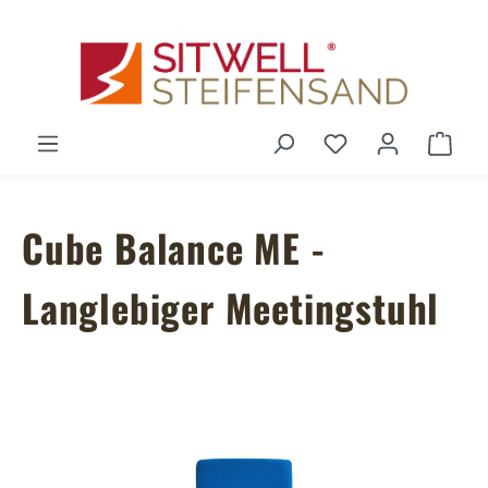
Zum Hauptinhalt springen
Du hast 0 Produ
Ware
Cube Balance ME -
Langlebiger Meetingstuhl
Bildergalerie überspringen