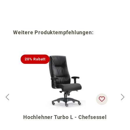
Produktgalerie überspringen
Weitere Produktempfehlungen:
20% Rabatt
Hochlehner Turbo L - Chefsessel