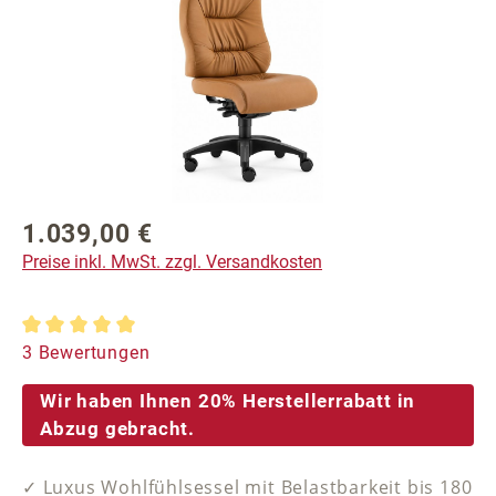
1.039,00 €
Regulärer Preis:
Preise inkl. MwSt. zzgl. Versandkosten
Durchschnittliche Bewertung von 5 von 5 Sternen
3 Bewertungen
Wir haben Ihnen 20% Herstellerrabatt in
Abzug gebracht.
✓ Luxus Wohlfühlsessel mit Belastbarkeit bis 180