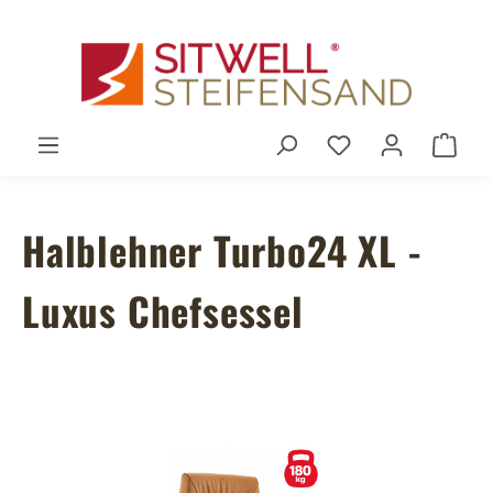
Zum Hauptinhalt springen
Du hast 0 Produ
Ware
Halblehner Turbo24 XL -
Luxus Chefsessel
Bildergalerie überspringen