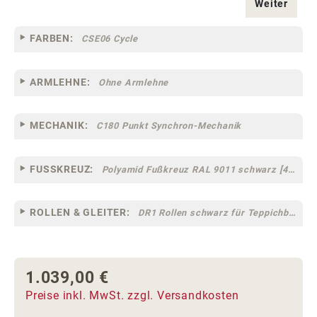
Weiter
FARBEN:
CSE06 Cycle
ARMLEHNE:
Ohne Armlehne
MECHANIK:
C180 Punkt Synchron-Mechanik
FUSSKREUZ:
Polyamid Fußkreuz RAL 9011 schwarz [44]
ROLLEN & GLEITER:
DR1 Rollen schwarz für Teppichböden [10]
1.039,00 €
Regulärer Preis:
Preise inkl. MwSt. zzgl. Versandkosten