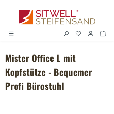
Zum Hauptinhalt springen
Du hast 0 Produ
Ware
Mister Office L mit
Kopfstütze - Bequemer
Profi Bürostuhl