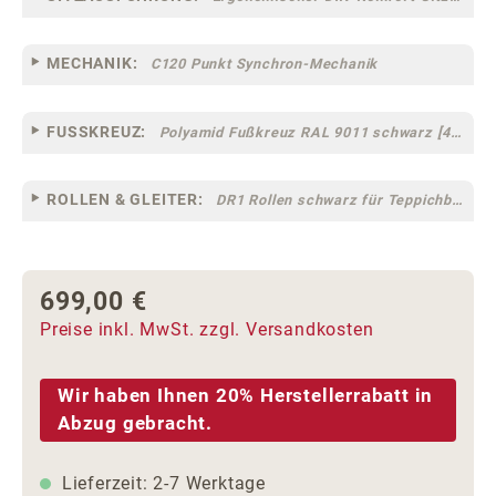
MECHANIK:
C120 Punkt Synchron-Mechanik
FUSSKREUZ:
Polyamid Fußkreuz RAL 9011 schwarz [44]
ROLLEN & GLEITER:
DR1 Rollen schwarz für Teppichböden [10]
699,00 €
Regulärer Preis:
Preise inkl. MwSt. zzgl. Versandkosten
Wir haben Ihnen 20% Herstellerrabatt in
Abzug gebracht.
Lieferzeit: 2-7 Werktage