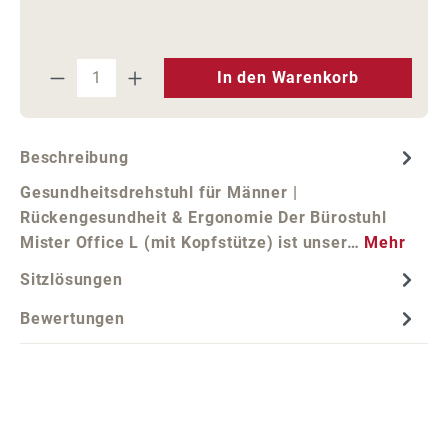
Produkt Anzahl: Gib den gewünschten We
In den Warenkorb
Beschreibung
Gesundheitsdrehstuhl für Männer |
Rückengesundheit & Ergonomie Der Bürostuhl
Mister Office L (mit Kopfstütze) ist unser…
Mehr
Sitzlösungen
Bewertungen