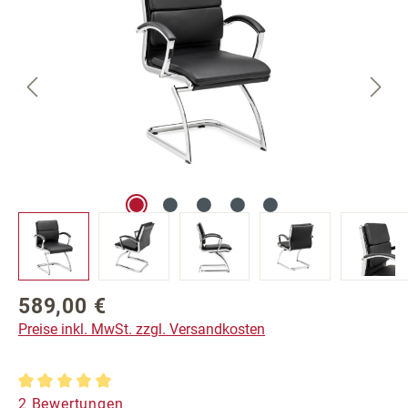
589,00 €
Regulärer Preis:
Preise inkl. MwSt. zzgl. Versandkosten
Durchschnittliche Bewertung von 5 von 5 Sternen
2 Bewertungen