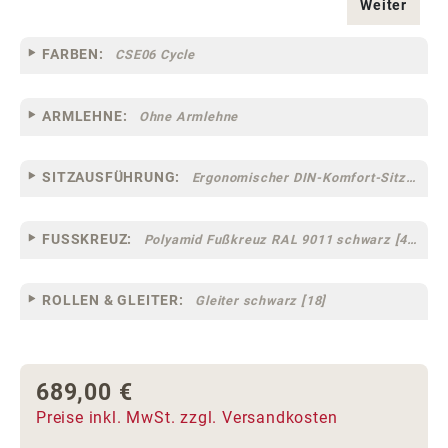
Weiter
FARBEN:
CSE06 Cycle
ARMLEHNE:
Ohne Armlehne
SITZAUSFÜHRUNG:
Ergonomischer DIN-Komfort-Sitz [75]
FUSSKREUZ:
Polyamid Fußkreuz RAL 9011 schwarz [44]
ROLLEN & GLEITER:
Gleiter schwarz [18]
689,00 €
Regulärer Preis:
Preise inkl. MwSt. zzgl. Versandkosten