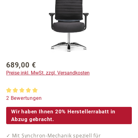
689,00 €
Regulärer Preis:
Preise inkl. MwSt. zzgl. Versandkosten
Durchschnittliche Bewertung von 5 von 5 Sternen
2 Bewertungen
Wir haben Ihnen 20% Herstellerrabatt in
Abzug gebracht.
✓ Mit Synchron-Mechanik speziell für